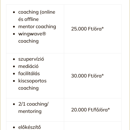
coaching (online
és offline
mentor coaching
25.000 Ft/óra*
w
ing
w
ave®
coaching
szupervízió
mediáció
facilitálás
30.000 Ft/óra*
kiscsoportos
coaching
2/1 coaching/
20.000 Ft/fő/óra*
mentoring
előkészítő