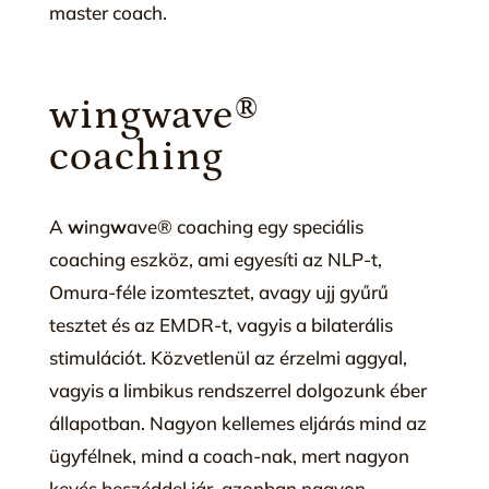
master coach.
wingwave®
coaching
A
w
ing
w
ave
® coaching egy speciális
coaching eszköz, ami egyesíti az NLP-t,
Omura-féle izomtesztet, avagy ujj gyűrű
tesztet és az EMDR-t, vagyis a bilaterális
stimulációt. Közvetlenül az érzelmi aggyal,
vagyis a limbikus rendszerrel dolgozunk éber
állapotban. Nagyon kellemes eljárás mind az
ügyfélnek, mind a coach-nak, mert nagyon
kevés beszéddel jár, azonban nagyon