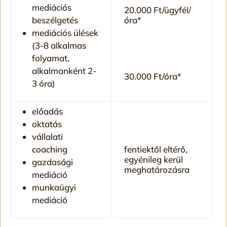
mediációs
20.000 Ft/ügyfél/
beszélgetés
óra*
mediációs ülések
(3-8 alkalmas
folyamat,
alkalmanként 2-
30.000 Ft/óra*
3 óra)
előadás
oktatás
vállalati
coaching
fentiektől eltérő,
egyénileg kerül
gazdasági
meghatározásra
mediáció
munkaügyi
mediáció